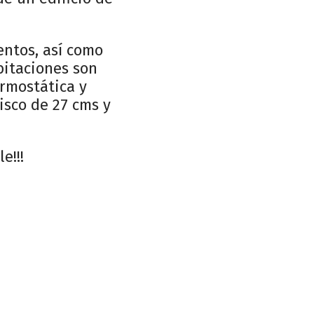
entos, así como
bitaciones son
rmostática y
isco de 27 cms y
e!!!