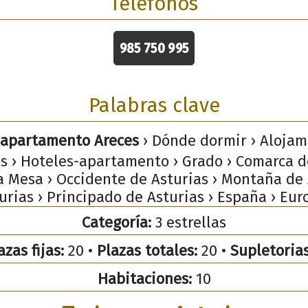
Teléfonos
985 750 995
Palabras clave
 apartamento Areces
› Dónde dormir › Alojam
os › Hoteles-apartamento › Grado › Comarca 
a Mesa › Occidente de Asturias › Montaña de 
urias › Principado de Asturias › España › Eur
Categoría:
3 estrellas
azas fijas:
20 •
Plazas totales:
20 •
Supletorias
Habitaciones:
10