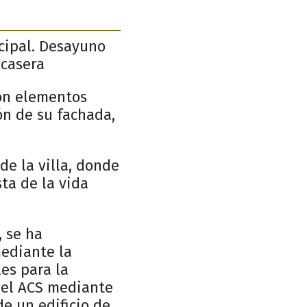
ncipal. Desayuno
 casera
con elementos
ón de su fachada,
de la villa, donde
ta de la vida
, se ha
mediante la
es para la
del ACS mediante
e un edificio de