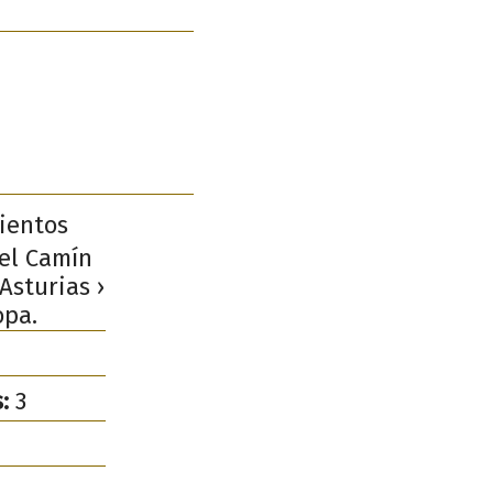
ientos
del Camín
Asturias ›
opa.
:
3