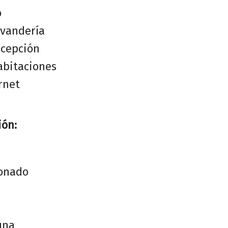
o
avandería
ecepción
abitaciones
rnet
ión:
ionado
una