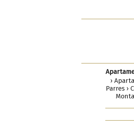
Apartame
› Aparta
Parres › 
Montañ