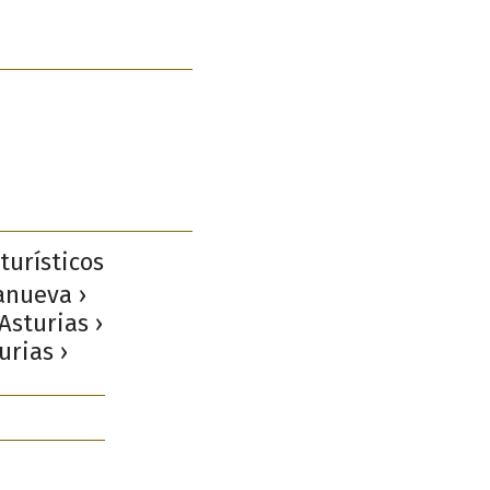
turísticos
lanueva ›
Asturias ›
urias ›