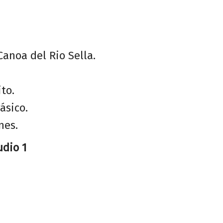
anoa del Rio Sella.
to.
ásico.
nes.
dio 1